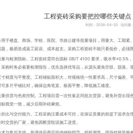
工程瓷砖采购要把控哪些关键点
时间：2026-04-20 访问量
多用于楼盘、商场、学校、医院、市政公建等批量项目，用量大、工期紧
问题，极易造成返工延误、成本超支。采购工程瓷砖不能只看低价，必须
量与检测指标。工程瓷砖需符合国标 GB/T 4100 要求，吸水率≤0.5
。采购时务必索要检测报告，优先选择优等品，从源头避免空鼓、脱落、
尺寸精度与平整度。工程铺贴面积大，对规格统一性要求高，尺寸偏差、
时可多片平铺比对，确保边角笔直、板面平整，降低施工难度。
批量供货与色差控制。工程项目需一次性备足同批次货源，避免补货出现
铺贴视觉一致，减少后期补砖麻烦。
性价比与交付能力。工程采购注重成本可控，在保证质量的前提下追求合
准时交货的厂家，避免因断货耽误施工进度。
技术与售后支持。靠谱供应商可提供铺贴指导、损耗测算、现场对接等服