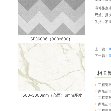
淄博雅点
规整、批
供货，不
SF36006（300*600）
上一篇：
下一篇：
相关
工程瓷
商场超
1500*3000mm（亮面）6mm厚度
工程瓷
商场超
工程瓷