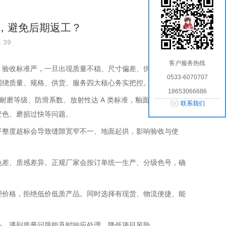
，避免后期返工？
：39
客户服务热线
、验收标准严，一旦出现质量不稳、尺寸偏差、供货不足、色
0533-6070707
围绕质量、规格、供货、服务四大核心务实把控。
18653066686
%，耐磨等级、防滑系数、放射性达 A 类标准，釉面无针孔、裂
联系我们
变色、磨损过快等问题。
平整度超标会导致缝隙宽窄不一、地面起拱，影响验收与使
色差、质感差异。正规厂家会按订单统一生产、分级色号，确
理价格，拒绝低价低质产品。同时选择有现货、物流便捷、能
务，遇到质量问题能及时响应处理，降低项目风险。