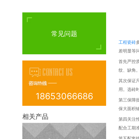
常见问题
工程瓷砖
差明显等
首先严控质
纹、缺角
其次保证
用。选砖
18653066686
第三保障
保大面积
相关产品
第四关注
配合工期
第五配套