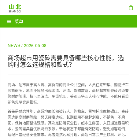
菜单
NEWS / 2026-05-08
商场超市用瓷砖需要具备哪些核心性能，选
购时怎么选规格和款式？
商场、超市属于高人流、高负荷的商业公共空间，人员往来密集、购物推车
频繁碾压，地面还容易出现水渍、油渍、杂物散落，
商场超市用瓷砖
必须兼
顾耐磨防滑、抗污易清洁、承重抗压、美观百搭四大核心性能，不能只看重
花色忽略实用指标。
首先是耐磨性能，商超地面长期被行人、购物车、货物托盘摩擦碾压，瓷砖
需达到高耐磨等级，莫氏硬度达标，长期使用不易起划痕、不褪色、不磨
花，保持地面整洁观感。其次是防滑安全性，超市生鲜区、入口通道容易积
水，瓷砖需具备优质防滑系数，干湿状态下都能有效防滑，避免顾客滑倒，
适配日常经营安全需求。再者是抗污易打理，商超日常会产生饮料、油污、