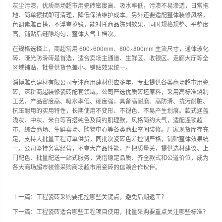
灰尘污渍，优质商场超市用瓷砖密度高、吸水率低，污渍不易渗透，日常拖
地、简单擦拭即可清理，降低保洁维护成本。另外还要适配整体装修风格，
色调素雅百搭，不浮夸抢镜，能衬托商品陈列效果，同时规格规整、平整度
高，铺贴后缝隙均匀，整体大气上档次。
在规格选择上，商超常用 600×600mm、800×800mm 主流尺寸，通体玻化
砖、哑光防滑砖是首选，适合卖场主通道、生鲜区、收银区、走廊大厅等全
区域铺贴，批量供货色差小、铺贴效果统一。
淄博雅点建材有限公司专注商用建材供应多年，专业提供各类商场超市用瓷
砖，深耕商超装修瓷砖配套领域。公司严选优质砖坯原料，采用高标准烧制
工艺，产品密度高、吸水率低、硬度强，具备高耐磨、高防滑、抗污耐脏、
抗压耐用的实用特性，长期使用不变形、不褪色、不易产生划痕。款式涵盖
浅灰、中灰、米白等百搭纯色及简约肌理款，风格简约大气，适配连锁超
市、综合商场、生鲜卖场、购物中心等各类商业空间装修。厂家现货库存充
足，支持大批量工程订单供货，同批次瓷砖色差控制严格，铺贴整体效果统
一。公司坚持务实经营，不夸大产品性能，严把质量关，提供选材建议、上
门配色、批量配送一站式服务，凭借稳定品质、齐全款式和公道价位，成为
各大商场超市装修采购商场超市用瓷砖的信赖合作伙伴。
上一篇：
工程瓷砖采购要把控哪些关键点，避免后期返工？
下一篇：
工程瓷砖适合哪些工程项目使用，批量采购要重点关注哪些标准？